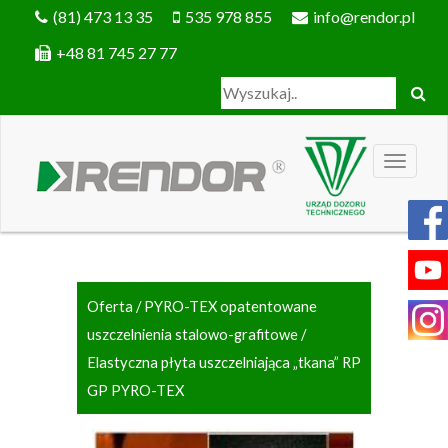
(81) 473 13 35
535 978 855
info@rendor.pl
+48 81 745 27 77
Oferta
/
PYRO-TEX opatentowane
uszczelnienia stalowo-grafitowe
/
Elastyczna płyta uszczelniająca „tkana” RP
GP PYRO-TEX