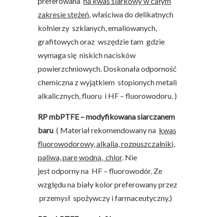
preferowana
na kwas siarkowy w całym
zakresie stężeń
, właściwa do delikatnych
kołnierzy szklanych, emaliowanych,
grafitowych oraz wszędzie tam gdzie
wymaga się niskich nacisków
powierzchniowych. Doskonała odporność
chemiczna z wyjątkiem stopionych metali
alkalicznych, fluoru i HF – fluorowodoru. )
RP mbPTFE – modyfikowana siarczanem
baru
( Materiał rekomendowany na
kwas
fluorowodorowy, alkalia, rozpuszczalniki,
paliwa, parę wodną, chlor
. Nie
jest odporny na HF – fluorowodór. Ze
względu na biały kolor preferowany przez
przemysł spożywczy i farmaceutyczny.)