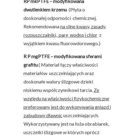
RP mkPTFE – modyfikowana
dwutlenkiem krzemu
(Płyta o
doskonałej odporności chemicznej.
Rekomendowana
na silne kwasy, zasady,
rozpuszczalniki,
parę wodną i chlor
z
wyjątkiem kwasu fluorowdorowego.)
R P mgPTFE – modyfikowana sferami
grafitu
( Materiał łączy właściwości
materiałów uszczelniających oraz
doskonałe walory ślizgowe dzieki
niskiemu współczynnikowi tarcia.
Ze
względu na właściwości fizykochemiczne
preferowany jest do wykonywania gniazd i
zabudowy dławnic
uszczelniających.
Wykorzystywany jest na łoża obrabiarek,
uszczelki ślizgowe w których oprócz