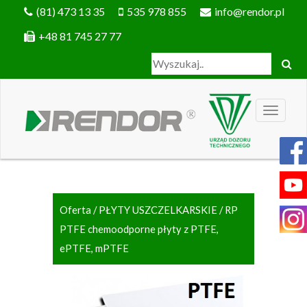
(81) 473 13 35
535 978 855
info@rendor.pl
+48 81 745 27 77
Oferta
/
PŁYTY USZCZELKARSKIE
/ RP
PTFE chemoodporne płyty z PTFE,
ePTFE, mPTFE